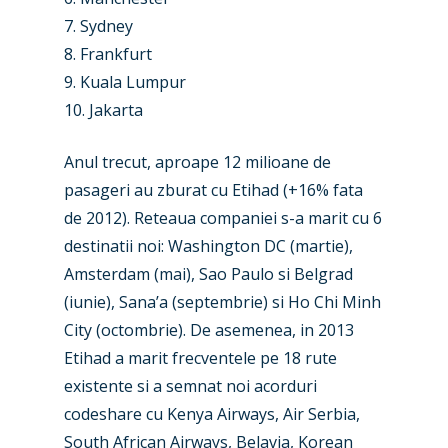
7. Sydney
8. Frankfurt
9. Kuala Lumpur
10. Jakarta
Anul trecut, aproape 12 milioane de
pasageri au zburat cu Etihad (+16% fata
de 2012). Reteaua companiei s-a marit cu 6
New Routes
destinatii noi: Washington DC (martie),
Industry
Amsterdam (mai), Sao Paulo si Belgrad
(iunie), Sana’a (septembrie) si Ho Chi Minh
Airshows
Accidents / Incidents
City (octombrie). De asemenea, in 2013
Business Jets
Dubai 2025
Etihad a marit frecventele pe 18 rute
existente si a semnat noi acorduri
Paris 2025
Military
codeshare cu Kenya Airways, Air Serbia,
Farnborough 2024
Trip Reports
South African Airways, Belavia, Korean