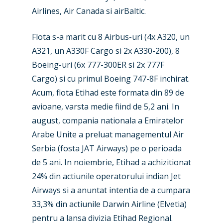
Airlines, Air Canada si airBaltic.
Paris 2023
Marketplace
Farnborough 2022
Flota s-a marit cu 8 Airbus-uri (4x A320, un
Jobs
A321, un A330F Cargo si 2x A330-200), 8
Dubai 2019
Contact
Boeing-uri (6x 777-300ER si 2x 777F
Paris 2019
Cargo) si cu primul Boeing 747-8F inchirat.
Acum, flota Etihad este formata din 89 de
avioane, varsta medie fiind de 5,2 ani. In
august, compania nationala a Emiratelor
Arabe Unite a preluat managementul Air
Serbia (fosta JAT Airways) pe o perioada
de 5 ani. In noiembrie, Etihad a achizitionat
24% din actiunile operatorului indian Jet
Airways si a anuntat intentia de a cumpara
33,3% din actiunile Darwin Airline (Elvetia)
pentru a lansa divizia Etihad Regional.