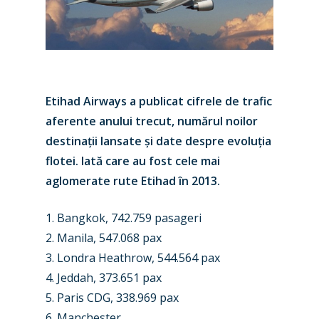
Etihad Airways a publicat cifrele de trafic
aferente anului trecut, numărul noilor
destinații lansate și date despre evoluția
flotei. Iată care au fost cele mai
aglomerate rute Etihad în 2013.
1. Bangkok, 742.759 pasageri
2. Manila, 547.068 pax
3. Londra Heathrow, 544.564 pax
4. Jeddah, 373.651 pax
5. Paris CDG, 338.969 pax
6. Manchester