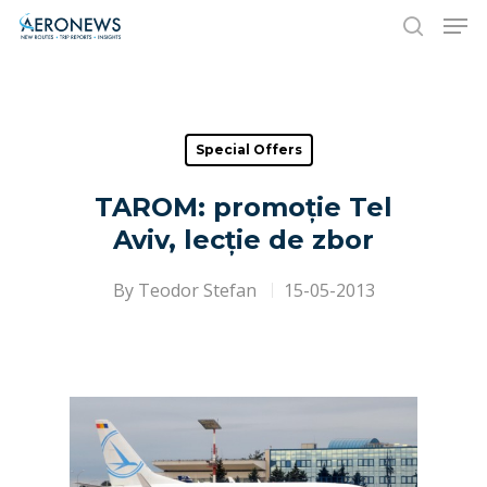
Hit enter to search or ESC to close
Special Offers
TAROM: promoție Tel
Aviv, lecție de zbor
By
Teodor Stefan
15-05-2013