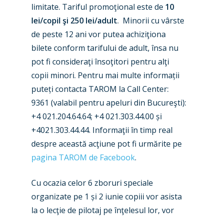
limitate. Tariful promoţional este de
10
lei/copil şi 250 lei/adult
. Minorii cu vârste
de peste 12 ani vor putea achiziţiona
New Routes
bilete conform tarifului de adult, însa nu
pot fi consideraţi însoţitori pentru alţi
Industry
copii minori. Pentru mai multe informații
Airshows
Accidents / Incidents
puteți contacta TAROM la Call Center:
9361 (valabil pentru apeluri din Bucureşti):
Business Jets
Dubai 2025
+4 021.204.64.64; +4 021.303.44.00 și
Paris 2025
Military
+4021.303.44.44. Informaţii în timp real
despre această acţiune pot fi urmărite pe
Farnborough 2024
Trip Reports
pagina TAROM de Facebook
.
Paris 2023
Marketplace
Cu ocazia celor 6 zboruri speciale
Farnborough 2022
Jobs
organizate pe 1 și 2 iunie copiii vor asista
Dubai 2019
Contact
la o lecţie de pilotaj pe înţelesul lor, vor