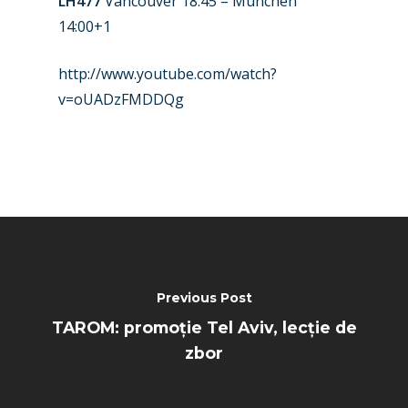
LH477
Vancouver 18:45 – Munchen
Paris 2025
Military
14:00+1
Farnborough 2024
Trip Reports
http://www.youtube.com/watch?
Paris 2023
Marketplace
v=oUADzFMDDQg
Farnborough 2022
Jobs
Dubai 2019
Contact
Paris 2019
Previous Post
TAROM: promoție Tel Aviv, lecție de
zbor