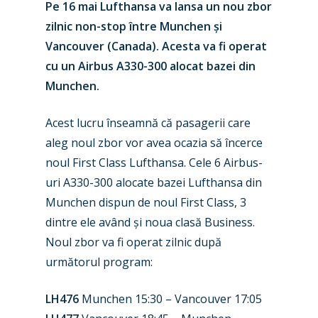
Pe 16 mai Lufthansa va lansa un nou zbor
zilnic non-stop între Munchen și
Vancouver (Canada). Acesta va fi operat
cu un Airbus A330-300 alocat bazei din
Munchen.
Acest lucru înseamnă că pasagerii care
aleg noul zbor vor avea ocazia să încerce
noul First Class Lufthansa. Cele 6 Airbus-
uri A330-300 alocate bazei Lufthansa din
New Routes
Munchen dispun de noul First Class, 3
dintre ele având și noua clasă Business.
Industry
Noul zbor va fi operat zilnic după
Airshows
următorul program:
Accidents / Incidents
Business Jets
Dubai 2025
LH476
Munchen 15:30 – Vancouver 17:05