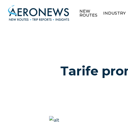
NEW
INDUSTRY
ROUTES
Tarife pr
Hit enter to search or ESC to close