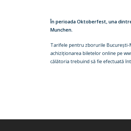
În perioada Oktoberfest, una dintr
Munchen.
Tarifele pentru zborurile Bucure
ș
ti
achizi
ț
ionarea biletelor online
pe www
călătoria trebuind să fie efectuată î