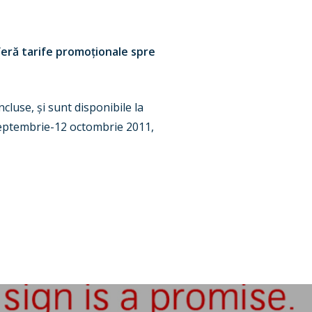
feră tarife promo
ț
ionale spre
incluse,
ș
i sunt disponibile la
septembrie-12 octombrie 2011,