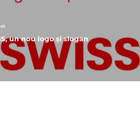
st
S, un nou logo și slogan