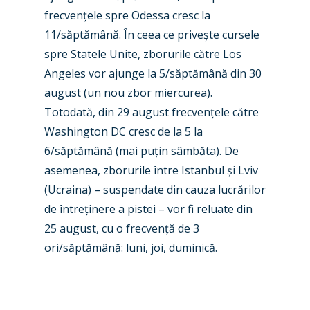
Industry
frecven
ț
ele spre
Odessa cresc la
Airshows
Accidents / Incidents
11/săptămână. În ceea ce prive
ș
te cursele
spre Statele Unite, zborurile către Los
Business Jets
Dubai 2025
Angeles vor ajunge la 5/săptămână din 30
Paris 2025
Military
august
(un nou zbor miercurea).
Totodată, din 29 august frecven
ț
ele către
Farnborough 2024
Trip Reports
Washington DC cresc de la 5 la
Paris 2023
Marketplace
6/săptămână (mai pu
ț
in sâmbăta).
De
asemenea, zborurile între Istanbul
ș
i Lviv
Farnborough 2022
Jobs
(Ucraina)
– suspendate din cauza lucrărilor
Dubai 2019
de între
ț
inere a pistei – vor fi reluate din
Contact
Paris 2019
25 august, cu o frecven
ț
ă de
3
ori/săptămână
: luni, joi, duminic
ă.