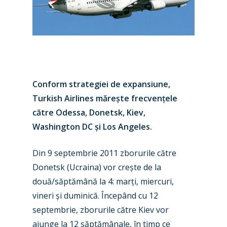
Conform strategiei de expansiune,
Turkish Airlines măre
ș
te frecven
ț
ele
către Odessa, Donetsk, Kiev,
Washington DC
ș
i Los Angeles.
Din 9 septembrie 2011 zborurile către
Donetsk (Ucraina) vor cre
ș
te de la
două/săptămână la 4
: mar
ț
i, miercuri,
vineri
ș
i duminică.
Începând cu 12
New Routes
septembrie, zborurile către Kiev vor
ajunge la 12 săptămânale, în timp ce