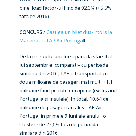
bine, load factor-ul fiind de 92,3% (+5,5%
fata de 2016).
New Routes
CONCURS
/
Castiga un bilet dus-intors la
Industry
Madeira cu TAP Air Portugal
!
Airshows
Accidents / Incidents
De la inceputul anului si pana la sfarsitul
Business Jets
Dubai 2025
lui septembrie, comparativ cu perioada
similara din 2016, TAP a transportat cu
Paris 2025
Military
doua milioane de pasageri mai mult, +1,1
Farnborough 2024
Trip Reports
milioane fiind pe rute europene (excluzand
Portugalia si insulele). In total, 10,64 de
Paris 2023
Marketplace
milioane de pasageri au ales TAP Air
Farnborough 2022
Jobs
Portugal in primele 9 luni ale anului, o
crestere de 23,6% fata de perioada
Dubai 2019
Contact
similara din 2016.