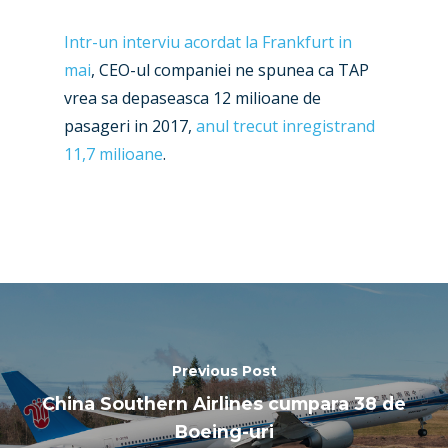
Paris 2019
Intr-un interviu acordat la Frankfurt in
mai
, CEO-ul companiei ne spunea ca TAP
vrea sa depaseasca 12 milioane de
pasageri in 2017,
anul trecut inregistrand
11,7 milioane
.
Previous Post
China Southern Airlines cumpara 38 de
Boeing-uri