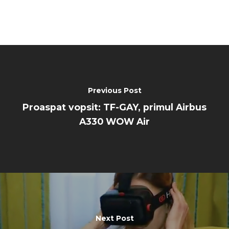
Paris 2023
Marketplace
Farnborough 2022
Jobs
Dubai 2019
Contact
Paris 2019
Previous Post
Proaspat vopsit: TF-GAY, primul Airbus
A330 WOW Air
Next Post