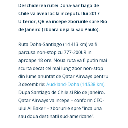
Deschiderea rutei Doha-Santiago de
Chile va avea loc la inceputul lui 2017.
Ulterior, QR va incepe zborurile spre Rio
de Janeiro (zboara deja la Sao Paulo).
Ruta Doha-Santiago (14.413 km) va fi
parcusa non-stop cu 777-200LR in
New Routes
aproape 18 ore. Noua ruta va fi putin mai
scurta decat cel mai lung zbor non-stop
Industry
din lume anuntat de Qatar Airways pentru
Airshows
3 decembrie:
Auckland-Doha (14.538 km)
Accidents / Incidents
.
Dupa Santiago de Chile si Rio de Janeiro,
Business Jets
Dubai 2025
Qatar Airways va incepe – conform CEO-
Paris 2025
ului Al Baker – zborurile spre “inca una
Military
sau doua destinatii sud-americane”.
Farnborough 2024
Trip Reports