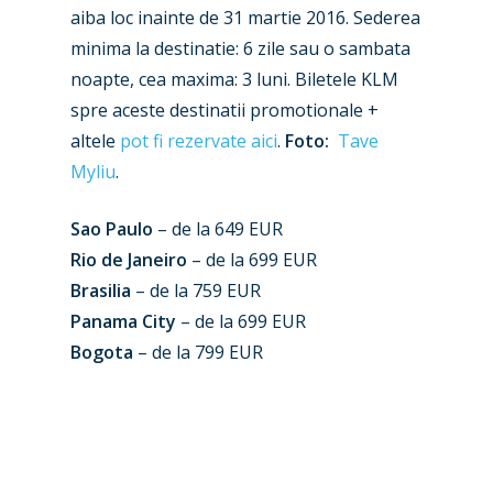
Farnborough 2022
aiba loc inainte de 31 martie 2016. Sederea
Jobs
minima la destinatie: 6 zile sau o sambata
Dubai 2019
Contact
noapte, cea maxima: 3 luni. Biletele KLM
Paris 2019
spre aceste destinatii promotionale +
altele
pot fi rezervate aici
.
Foto:
Tave
Myliu
.
Sao Paulo
– de la 649 EUR
Rio de Janeiro
– de la 699 EUR
Brasilia
– de la 759 EUR
Panama City
– de la 699 EUR
Bogota
– de la 799 EUR