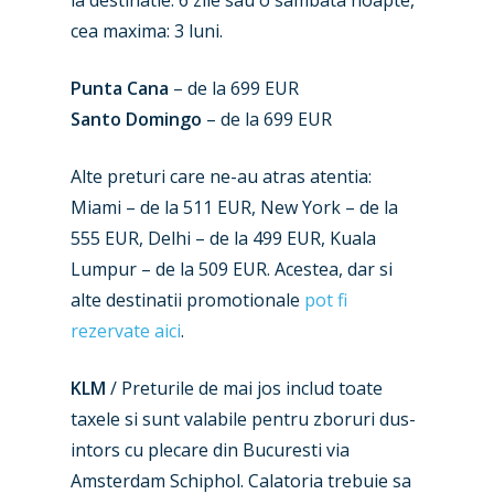
la destinatie: 6 zile sau o sambata noapte,
cea maxima: 3 luni.
Punta Cana
– de la 699 EUR
Santo Domingo
– de la 699 EUR
Alte preturi care ne-au atras atentia:
New Routes
Miami – de la 511 EUR, New York – de la
Industry
555 EUR, Delhi – de la 499 EUR, Kuala
Lumpur – de la 509 EUR. Acestea, dar si
Airshows
Accidents / Incidents
alte destinatii promotionale
pot fi
Business Jets
Dubai 2025
rezervate aici
.
Paris 2025
Military
KLM
/ Preturile de mai jos includ toate
Farnborough 2024
Trip Reports
taxele si sunt valabile pentru zboruri dus-
intors cu plecare din Bucuresti via
Paris 2023
Marketplace
Amsterdam Schiphol. Calatoria trebuie sa