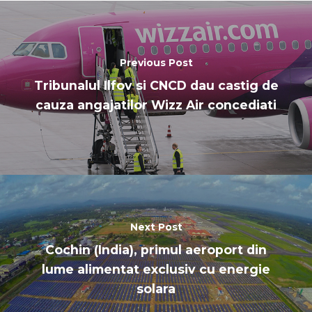
Previous Post
Tribunalul Ilfov si CNCD dau castig de
cauza angajatilor Wizz Air concediati
Next Post
Cochin (India), primul aeroport din
lume alimentat exclusiv cu energie
solara