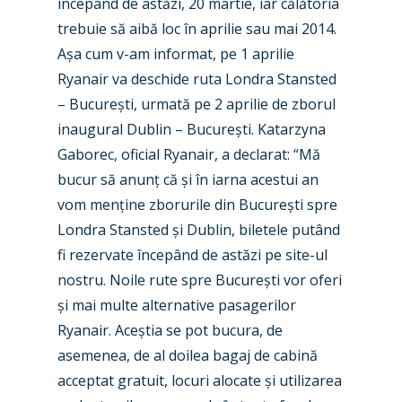
începând de astăzi, 20 martie, iar călătoria
trebuie să aibă loc în aprilie sau mai 2014.
New Routes
Așa cum v-am informat, pe 1 aprilie
Industry
Ryanair va deschide ruta Londra Stansted
– București, urmată pe 2 aprilie de zborul
Airshows
Accidents / Incidents
inaugural Dublin – București. Katarzyna
Business Jets
Dubai 2025
Gaborec, oficial Ryanair, a declarat: “Mă
bucur să anunț că și în iarna acestui an
Paris 2025
Military
vom menține zborurile din București spre
Farnborough 2024
Trip Reports
Londra Stansted și Dublin, biletele putând
fi rezervate începând de astăzi pe site-ul
Paris 2023
Marketplace
nostru. Noile rute spre București vor oferi
Farnborough 2022
Jobs
și mai multe alternative pasagerilor
Dubai 2019
Ryanair. Aceștia se pot bucura, de
Contact
asemenea, de al doilea bagaj de cabină
Paris 2019
acceptat gratuit, locuri alocate și utilizarea