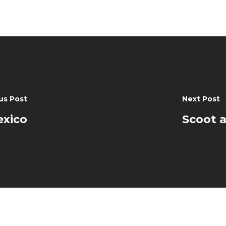
us Post
Next Post
exico
Scoot a