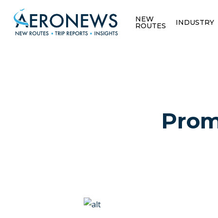
NEW
INDUSTRY
ROUTES
Prom
Hit enter to search or ESC to close