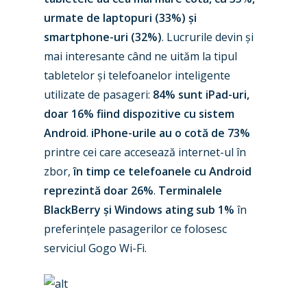
New Routes
urmate de laptopuri (33%) și
Industry
smartphone-uri (32%)
. Lucrurile devin și
mai interesante când ne uităm la tipul
Airshows
Accidents / Incidents
tabletelor și telefoanelor inteligente
Business Jets
Dubai 2025
utilizate de pasageri:
84% sunt iPad-uri,
doar 16% fiind dispozitive cu sistem
Paris 2025
Military
Android
.
iPhone-urile au o cotă de 73%
Farnborough 2024
Trip Reports
printre cei care accesează internet-ul în
zbor,
în timp ce telefoanele cu Android
Paris 2023
Marketplace
reprezintă doar 26%
.
Terminalele
Farnborough 2022
BlackBerry și Windows ating sub 1%
în
Jobs
preferințele pasagerilor ce folosesc
Dubai 2019
Contact
serviciul Gogo Wi-Fi.
Paris 2019