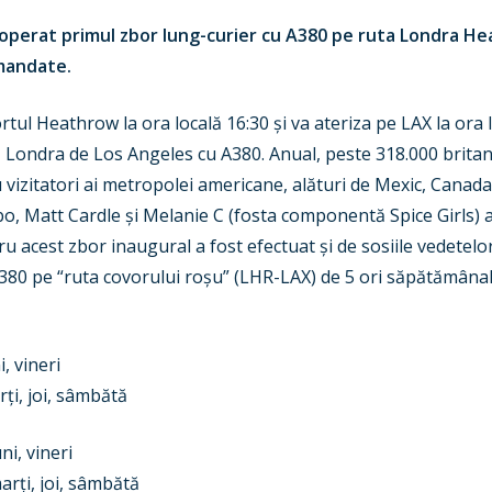
 operat primul zbor lung-curier cu A380 pe ruta Londra H
omandate.
ul Heathrow la ora locală 16:30 și va ateriza pe LAX la ora l
Londra de Los Angeles cu A380. Anual, peste 318.000 britan
cu vizitatori ai metropolei americane, alături de Mexic, Canada,
o, Matt Cardle și Melanie C (fosta componentă Spice Girls) 
 acest zbor inaugural a fost efectuat și de sosiile vedetelo
 A380 pe “ruta covorului roșu” (LHR-LAX) de 5 ori săpătămânal
ni, vineri
rți, joi, sâmbătă
ni, vineri
rți, joi, sâmbătă