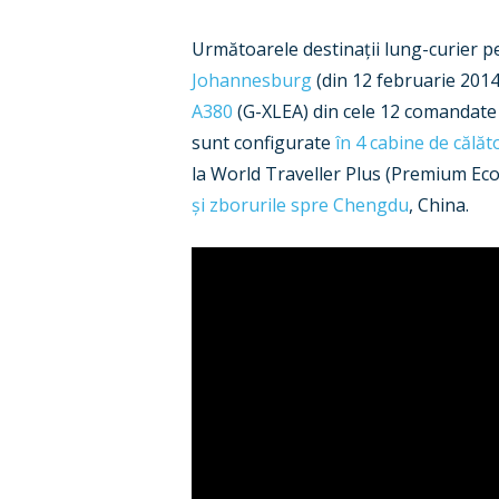
Următoarele destinații lung-curier 
Johannesburg
(din 12 februarie 2014
A380
(G-XLEA) din cele 12 comandate 
sunt configurate
în 4 cabine de călăt
la World Traveller Plus (Premium Ec
și zborurile spre Chengdu
, China.