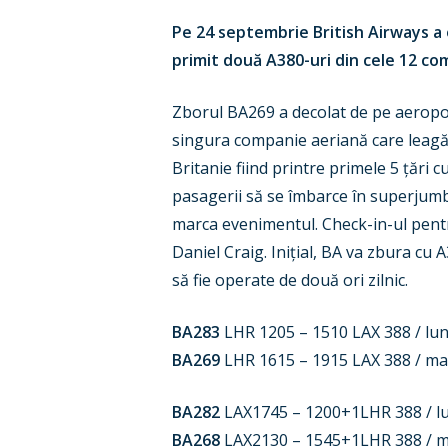
Pe 24 septembrie British Airways a
primit două A380-uri din cele 12 c
Zborul BA269 a decolat de pe aeroport
singura companie aeriană care leagă 
Britanie fiind printre primele 5 țări 
pasagerii să se îmbarce în superjumb
marca evenimentul. Check-in-ul pentru
Daniel Craig. Inițial, BA va zbura cu
să fie operate de două ori zilnic.
BA283
LHR 1205 – 1510 LAX 388 / lu
BA269
LHR 1615 – 1915 LAX 388 / ma
BA282
LAX1745 – 1200+1LHR 388 / lu
BA268
LAX2130 – 1545+1LHR 388 / ma