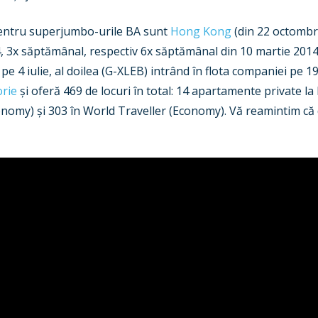
pentru superjumbo-urile BA sunt
Hong Kong
(din 22 octombrie
, 3x săptămânal, respectiv 6x săptămânal din 10 martie 2014
pe 4 iulie, al doilea (G-XLEB) intrând în flota companiei pe
orie
și oferă 469 de locuri în total: 14 apartamente private la 
onomy) și 303 în World Traveller (Economy). Vă reamintim că