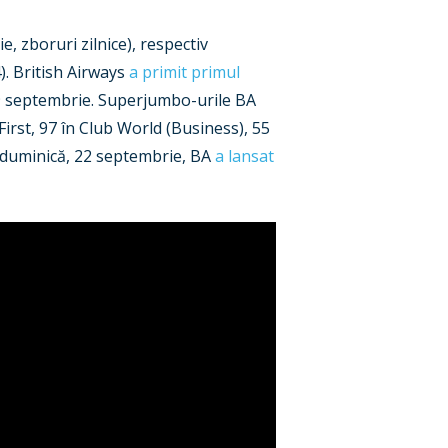
, zboruri zilnice), respectiv
). British Airways
a primit primul
 19 septembrie. Superjumbo-urile BA
First, 97 în Club World (Business), 55
 duminică, 22 septembrie, BA
a lansat