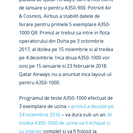
de lansare si pentru A350-900. Potrivit Air
& Cosmos, Airbus a stabilit datele de
livrare pentru primele 5 exemplare A350-
1000 QR. Primul ar trebui sa intre in flota
operatorului din Doha pe 3 octombrie
New Routes
2017, al doilea pe 15 noiembrie si al treilea
Industry
pe 4 decembrie. Inca doua A350-1000 vor
sosi pe 15 ianuarie si 23 februarie 2018.
Airshows
Accidents / Incidents
Qatar Airways nu a anuntat inca layout-ul
Business Jets
Dubai 2025
pentru A350-1000.
Paris 2025
Military
Programul de teste A350-1000 efectuat de
Farnborough 2024
Trip Reports
3 exemplare de uzina –
primul a decolat pe
24 noiembrie 2016
– va dura sub un an.
Al
Paris 2023
Marketplace
treilea A350-1000 de uzina va fi echipat si
Farnborough 2022
Jobs
cu interior
complet si va fi folosit la