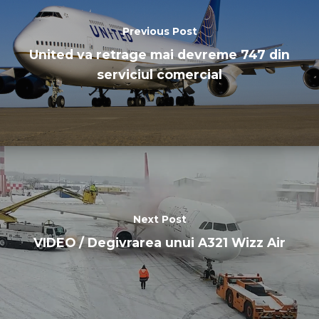
Previous Post
United va retrage mai devreme 747 din
serviciul comercial
Next Post
VIDEO / Degivrarea unui A321 Wizz Air