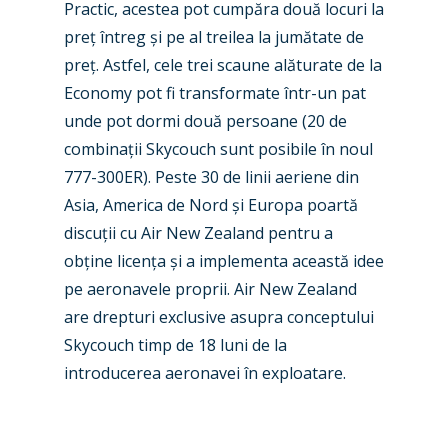
Practic, acestea pot cumpăra două locuri la
Industry
pre
ț
întreg
ș
i pe al treilea la jumăt
ate de
Airshows
Accidents / Incidents
pre
ț
. Astfel, cele trei
scaune alăturate de la
Economy pot fi transformate într-un pat
Business Jets
Dubai 2025
unde pot dormi două persoane (20 de
Paris 2025
Military
combina
ț
ii Skycouch sunt posibile în noul
777-300ER).
Peste 30 de linii aeriene din
Farnborough 2024
Trip Reports
Asia, America de Nord
ș
i Europa poartă
Paris 2023
Marketplace
dis
cu
ț
ii cu Air New Zealand pentru a
Farnborough 2022
ob
ț
ine licen
ț
a
ș
i a implementa această idee
Jobs
pe aeronavele proprii. Air New Zealand
Dubai 2019
Contact
are drepturi exclusive asupra conceptului
Paris 2019
Skycouch
timp de 18 luni de la
introducerea aeronavei în exploatare.