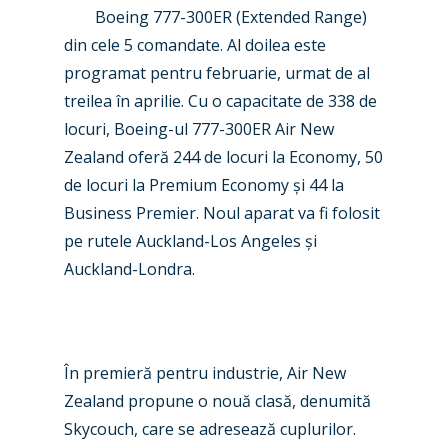
Boeing 777-300ER (Extended Range)
din cele 5 comandate. Al doilea este
programat pentru februarie, urmat de al
treilea în aprilie. Cu o capacitate de 338 de
locuri, Boeing-ul 777-300ER Air New
Zealand oferă 244 de locuri la Economy, 50
de locuri la Premium Economy
ș
i 44 la
Business Premier. Noul aparat va fi f
olosit
pe rutele Auckland-Los Angeles
ș
i
Auckland-Londra.
În premieră pentru industrie, Air New
Zealand propune o nouă clasă, denumită
New Routes
Skycouch, care se adresează cuplurilor.