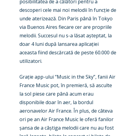
posibilitatea de a călători pentru a
descoperi cele mai noi melodii în funcție de
unde aterizează. Din Paris până în Tokyo
via Buenos Aires fiecare cer are propriile
melodii. Succesul nu s-a lăsat așteptat, la
New Routes
doar 4 luni după lansarea aplicației
Industry
aceasta fiind descărcată de peste 60.000 de
utilizatori.
Airshows
Accidents / Incidents
Grație app-ului “Music in the Sky”, fanii Air
Business Jets
Dubai 2025
France Music pot, în premieră, să asculte
Paris 2025
Military
la sol piese care până acum erau
disponibile doar în aer, la bordul
Farnborough 2024
Trip Reports
aeronavelor Air France. În plus, de câteva
Paris 2023
Marketplace
ori pe an Air France Music le oferă fanilor
Farnborough 2022
șansa de a câștiga melodii care nu au fost
Jobs