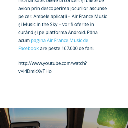
încă lansate, bilete la concert și bilete de
Dubai 2019
Contact
avion prin descoperirea jocurilor ascunse
Paris 2019
pe cer. Ambele aplicații – Air France Music
și Music in the Sky – vor fi oferite în
curând și pe platforma Android. Până
acum
pagina Air France Music de
Facebook
are peste 167.000 de fani.
http://www.youtube.com/watch?
v=i4DmlcXvTHo