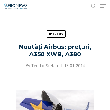
Hit enter to search or ESC to close
Industry
Noutăți Airbus: prețuri,
A350 XWB, A380
By
Teodor Stefan
13-01-2014