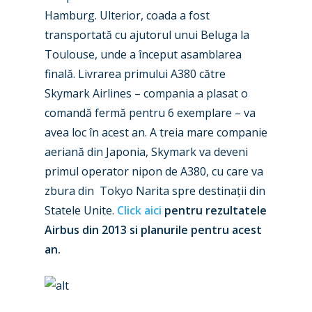
Industry
Hamburg. Ulterior, coada a fost
Airshows
Accidents / Incidents
transportată cu ajutorul unui Beluga la
Toulouse, unde a început asamblarea
Business Jets
Dubai 2025
finală. Livrarea primului A380 către
Paris 2025
Military
Skymark Airlines – compania a plasat o
comandă fermă pentru 6 exemplare – va
Farnborough 2024
Trip Reports
avea loc în acest an. A treia mare companie
Paris 2023
Marketplace
aeriană din Japonia, Skymark va deveni
Farnborough 2022
primul operator nipon de A380, cu care va
Jobs
zbura din Tokyo Narita spre destinații din
Dubai 2019
Contact
Statele Unite.
Click aici
pentru rezultatele
Paris 2019
Airbus din 2013 si planurile pentru acest
an.