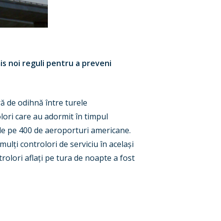
is noi reguli pentru a preveni
 de odihnă între turele
olori care au adormit în timpul
 de pe 400 de
aeroporturi americane.
 mul
ț
i controlori de serviciu în acela
ș
i
trolori afla
ț
i pe tura de noapte a fost