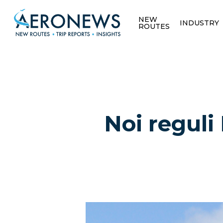
NEW
INDUSTRY
ROUTES
Noi reguli
Hit enter to search or ESC to close