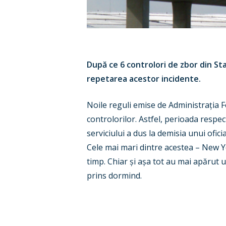
După ce 6 controlori de zbor din St
repetarea acestor incidente.
Noile reguli emise de Administra
ț
ia 
controlorilor. Astfel, perioada respec
serviciului a dus la demisia unui ofi
Cele mai mari dintre acestea – New 
timp. Chiar
ș
i a
ș
a tot au mai apărut u
prins dormind.