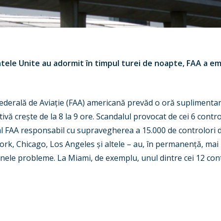
atele Unite au adormit în timpul turei de noapte, FAA a em
Federală de Avia
ț
ie (FAA)
americană prevăd o oră suplimentară
tivă cre
ș
te de la 8 la 9 ore. Scandalul provocat de cei 6 contr
cial FAA responsabil cu supravegherea a 15.000 de controlori
York, Chicago, Los Angeles
ș
i altele – au, în permanen
ț
ă, mai
nele probleme. La Miami, de exemplu, unul dintre cei 12 co
n