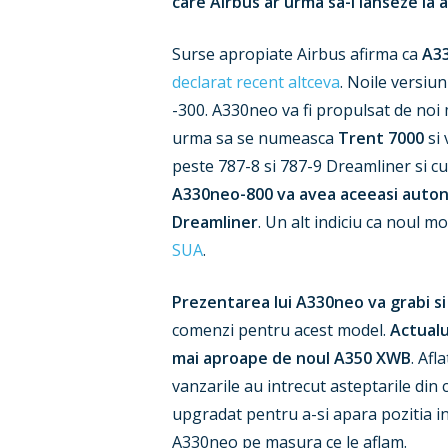
care Airbus ar urma sa-l lanseze la
Surse apropiate Airbus afirma ca
A3
declarat recent altceva
. Noile versiu
-300. A330neo va fi propulsat de no
urma sa se numeasca
Trent 7000
si 
peste 787-8 si 787-9 Dreamliner si c
A330neo-800 va avea aceeasi auton
Dreamliner
. Un alt indiciu ca noul 
SUA
.
Prezentarea lui A330neo va grabi si 
comenzi pentru acest model.
Actualu
mai aproape de noul A350 XWB
. Afl
vanzarile au intrecut asteptarile din
upgradat pentru a-si apara pozitia i
A330neo pe masura ce le aflam.