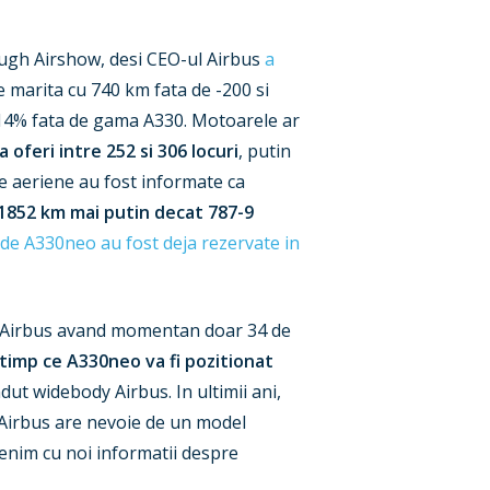
rough Airshow, desi CEO-ul Airbus
a
ie marita cu 740 km fata de -200 si
 14% fata de gama A330. Motoarele ar
 oferi intre 252 si 306 locuri
, putin
e aeriene au fost informate ca
1852 km mai putin decat 787-9
de A330neo au fost deja rezervate in
e, Airbus avand momentan doar 34 de
 timp ce A330neo va fi pozitionat
andut widebody Airbus. In ultimii ani,
, Airbus are nevoie de un model
venim cu noi informatii despre