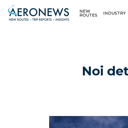
NEW
INDUSTRY
ROUTES
Noi de
Hit enter to search or ESC to close