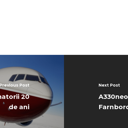
Previous Post
Next Post
atorii 20
A330neo 
de ani
Farnbor