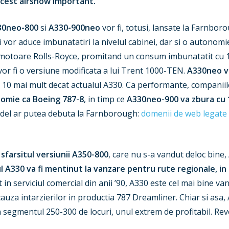
 acest airshow important.
30neo-800
si
A330-900neo
vor fi, totusi, lansate la Farnbo
ni vor aduce imbunatatiri la nivelul cabinei, dar si o autonom
i motoare Rolls-Royce, promitand un consum imbunatatit cu
vor fi o versiune modificata a lui Trent 1000-TEN.
A330neo va
u 10 mai mult decat actualul A330. Ca performante, companiil
omie ca Boeing 787-8
, in timp ce
A330neo-900 va zbura cu 
model ar putea debuta la Farnborough:
domenii de web legate 
sfarsitul versiunii A350-800
, care nu s-a vandut deloc bin
l A330 va fi mentinut la vanzare pentru rute regionale, in
at in serviciul comercial din anii ’90, A330 este cel mai bine v
 cauza intarzierilor in productia 787 Dreamliner. Chiar si asa
n segmentul 250-300 de locuri, unul extrem de profitabil. Re