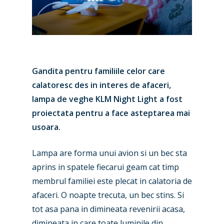
Gandita pentru familiile celor care
calatoresc des in interes de afaceri,
lampa de veghe KLM Night Light a fost
proiectata pentru a face asteptarea mai
usoara.
Lampa are forma unui avion si un bec sta
New Routes
aprins in spatele fiecarui geam cat timp
Industry
membrul familiei este plecat in calatoria de
afaceri. O noapte trecuta, un bec stins. Si
Airshows
Accidents / Incidents
tot asa pana in dimineata revenirii acasa,
Business Jets
Dubai 2025
dimineata in care toate luminile din