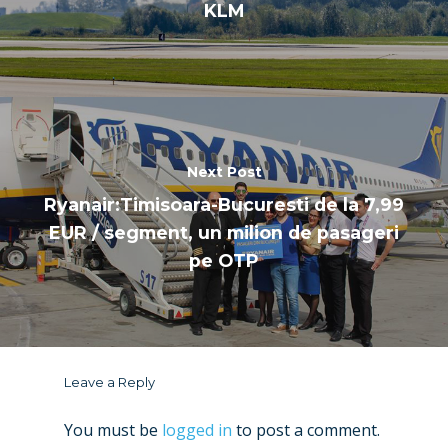
KLM
Next Post
Ryanair:Timisoara-Bucuresti de la 7,99
EUR / segment, un milion de pasageri
pe OTP
Leave a Reply
You must be
logged in
to post a comment.