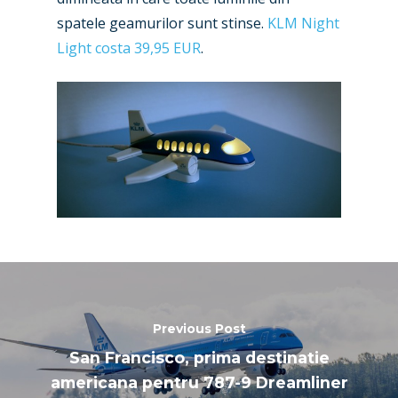
spatele geamurilor sunt stinse.
KLM Night
Paris 2025
Military
Light costa 39,95 EUR
.
Farnborough 2024
Trip Reports
Paris 2023
Marketplace
Farnborough 2022
Jobs
Dubai 2019
Contact
Paris 2019
Previous Post
San Francisco, prima destinatie
americana pentru 787-9 Dreamliner