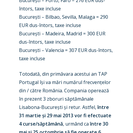
București – Porto, Faro = 276 EUR dus-
întors, taxe incluse
București – Bilbao, Sevilla, Malaga = 290
EUR dus-întors, taxe incluse
București – Madeira, Madrid = 300 EUR
New Routes
dus-întors, taxe incluse
Industry
București – Valencia = 307 EUR dus-întors,
taxe incluse
Airshows
Accidents / Incidents
Business Jets
Dubai 2025
Totodată, din primăvara acestui an TAP
Portugal își va mări numărul frecvențelor
Paris 2025
Military
din / către România. Compania operează
Farnborough 2024
Trip Reports
în prezent 3 zboruri săptămânale
Lisabona-București și retur. Astfel,
între
Paris 2023
Marketplace
31 martie și 29 mai 2013 vor fi efectuate
Farnborough 2022
Jobs
4 curse/săptămână
, urmând ca
între 30
mai și 25 octombrie să fie operate 6
Dubai 2019