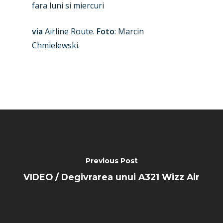
Military
fara luni si miercuri
Farnborough 2024
Trip Reports
via
Airline Route.
Foto
: Marcin
Paris 2023
Marketplace
Chmielewski.
Farnborough 2022
Jobs
Dubai 2019
Contact
Paris 2019
Previous Post
VIDEO / Degivrarea unui A321 Wizz Air