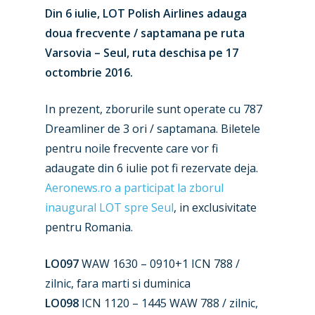
Din 6 iulie, LOT Polish Airlines adauga
doua frecvente / saptamana pe ruta
Varsovia – Seul, ruta deschisa pe 17
octombrie 2016.
In prezent, zborurile sunt operate cu 787
Dreamliner de 3 ori / saptamana. Biletele
pentru noile frecvente care vor fi
adaugate din 6 iulie pot fi rezervate deja.
Aeronews.ro a participat la zborul
New Routes
inaugural LOT spre Seul
, in exclusivitate
Industry
pentru Romania.
Airshows
Accidents / Incidents
LO097
WAW 1630 – 0910+1 ICN 788 /
Business Jets
zilnic, fara marti si duminica
Dubai 2025
LO098
ICN 1120 – 1445 WAW 788 / zilnic,
Paris 2025