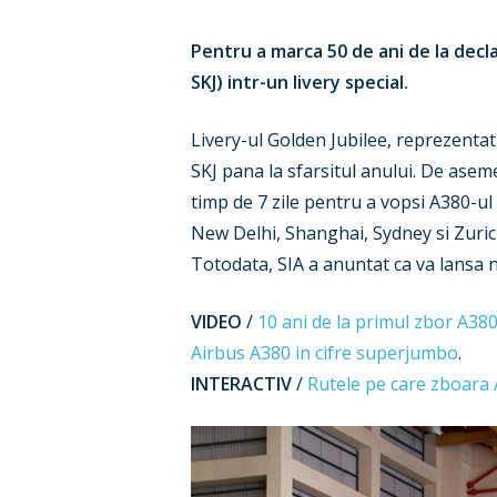
Pentru a marca 50 de ani de la decl
SKJ) intr-un livery special.
Livery-ul Golden Jubilee, reprezentat
SKJ pana la sfarsitul anului. De ase
timp de 7 zile pentru a vopsi A380-u
New Delhi, Shanghai, Sydney si Zurich
Totodata, SIA a anuntat ca va lansa n
VIDEO
/
10 ani de la primul zbor A38
Airbus A380 in cifre superjumbo
.
INTERACTIV
/
Rutele pe care zboara