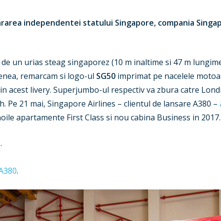
ararea independentei statului Singapore, compania Singapo
 de un urias steag singaporez (10 m inaltime si 47 m lungime
menea, remarcam si logo-ul
SG50
imprimat pe nacelele motoare
l in acest livery. Superjumbo-ul respectiv va zbura catre Lo
. Pe 21 mai, Singapore Airlines – clientul de lansare A380 –
oile apartamente First Class si nou cabina Business in 2017.
0
.
 A380
.