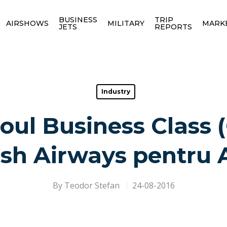
BUSINESS
TRIP
AIRSHOWS
MILITARY
MARK
JETS
REPORTS
Industry
ul Business Class 
ish Airways pentru
By
Teodor Stefan
24-08-2016