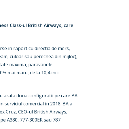
ess Class-ul British Airways, care
rse in raport cu directia de mers,
eam, culoar sau perechea din mijloc),
mitate maxima, paravanele
0% mai mare, de la 10,4 inci
le arata doua configuratii pe care BA
n serviciul comercial in 2018. BA a
ex Cruz, CEO-ul British Airways,
si pe A380, 777-300ER sau 787