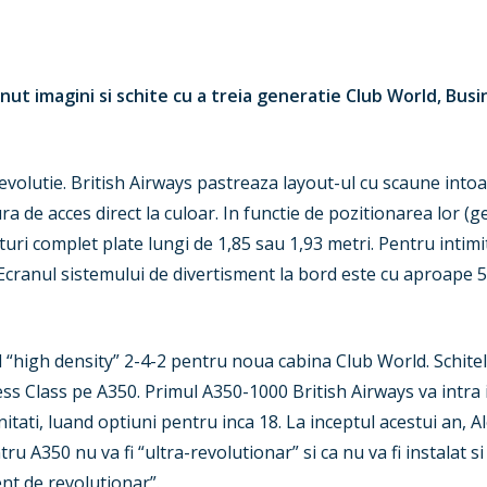
nut imagini si schite cu a treia generatie Club World, Busin
evolutie. British Airways pastreaza layout-ul cu scaune intoa
a de acces direct la culoar. In functie de pozitionarea lor (g
turi complet plate lungi de 1,85 sau 1,93 metri. Pentru inti
 Ecranul sistemului de divertisment la bord este cu aproape 5
l “high density” 2-4-2 pentru noua cabina Club World. Schite
ss Class pe A350. Primul A350-1000 British Airways va intra i
ati, luand optiuni pentru inca 18. La inceptul acestui an, Al
 A350 nu va fi “ultra-revolutionar” si ca nu va fi instalat 
nt de revolutionar”.