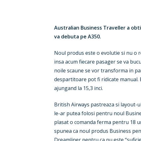
Hit enter to search or ESC to close
Australian Business Traveller a obti
va debuta pe A350.
Noul produs este o evolutie si nu o r
insa acum fiecare pasager se va bucur
noile scaune se vor transforma in pa
despartitoare pot fi ridicate manual.
ajungand la 15,3 inci.
British Airways pastreaza si layout-u
le-ar putea folosi pentru noul Busine
plasat o comanda ferma pentru 18 unit
spunea ca noul produs Business pentru
Dreamliner pentru ca nu este “suficie