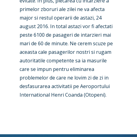
evitate. In plus, plecarea cu intarziere a
Airshows
Accidents / Incidents
primelor zboruri ale zilei ne va afecta
major si restul operarii de astazi, 24
Business Jets
Dubai 2025
august 2016. In total astazi vor fi afectati
Paris 2025
Military
peste 6100 de pasageri de intarzieri mai
mari de 60 de minute. Ne cerem scuze pe
Farnborough 2024
Trip Reports
aceasta cale pasagerilor nostri si rugam
Paris 2023
Marketplace
autoritatile competente sa ia masurile
Farnborough 2022
care se impun pentru eliminarea
Jobs
problemelor de care ne lovim zi de zi in
Dubai 2019
Contact
desfasurarea activitatii pe Aeroportului
Paris 2019
International Henri Coanda (Otopeni).