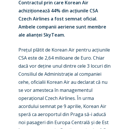
Contractul prin care Korean Air
achiziționează 44% din acțiunile CSA
Czech Airlines a fost semnat oficial.
Ambele companii aeriene sunt membre
ale alianței SkyTeam.
Prețul plătit de Korean Air pentru acțiunile
CSA este de 2,64 milioane de Euro. Chiar
dacă vor deține unul dintre cele 3 locuri din
Consiliul de Administrație al companiei
cehe, oficialii Korean Air au declarat că nu
se vor amesteca în managementul
operațional Czech Airlines. În urma
New Routes
acordului semnat pe 9 aprilie, Korean Air
speră ca aeroportul din Praga să-i aducă
Industry
noi pasageri din Europa Centrală și de Est