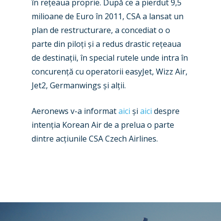
în rețeaua proprie. După ce a pierdut 9,5
Airshows
Accidents / Incidents
milioane de Euro în 2011, CSA a lansat un
Business Jets
Dubai 2025
plan de restructurare, a concediat o o
parte din piloți și a redus drastic rețeaua
Paris 2025
Military
de destinații, în special rutele unde intra în
Farnborough 2024
Trip Reports
concurență cu operatorii easyJet, Wizz Air,
Paris 2023
Jet2, Germanwings și alții.
Marketplace
Farnborough 2022
Jobs
Aeronews v-a informat
aici
și
aici
despre
Dubai 2019
intenția Korean Air de a prelua o parte
Contact
dintre acțiunile CSA Czech Airlines.
Paris 2019