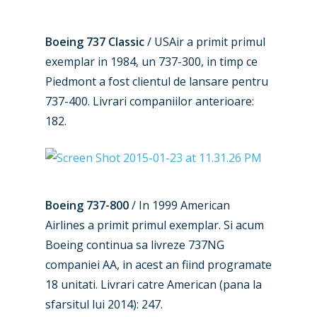
New Routes
Boeing 737 Classic
/ USAir a primit primul
Industry
exemplar in 1984, un 737-300, in timp ce
Piedmont a fost clientul de lansare pentru
Airshows
Accidents / Incidents
737-400. Livrari companiilor anterioare:
Business Jets
Dubai 2025
182.
Paris 2025
Military
Farnborough 2024
Trip Reports
Paris 2023
Boeing 737-800
/ In 1999 American
Marketplace
Airlines a primit primul exemplar. Si acum
Farnborough 2022
Jobs
Boeing continua sa livreze 737NG
Dubai 2019
companiei AA, in acest an fiind programate
Contact
18 unitati. Livrari catre American (pana la
Paris 2019
sfarsitul lui 2014): 247.