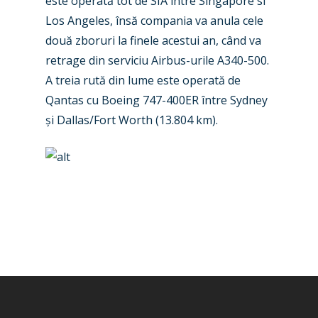
este operată tot de SIA între Singapore si
Dubai 2019
Los Angeles, însă compania va anula cele
Contact
Paris 2019
două zboruri la finele acestui an, când va
retrage din serviciu Airbus-urile A340-500.
A treia rută din lume este operată de
Qantas cu Boeing 747-400ER între Sydney
și Dallas/Fort Worth (13.804 km).