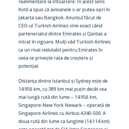
realimentare la întoarcere. În acest sens
Kotil a spus că avioanele s-ar putea opri în
Jakarta sau Bangkok. Anunțul făcut de
CEO-ul Turkish Airlines vine exact când
parteneriatul dintre Emirates și Qantas a
New Routes
intrat în vigoare. Mulți văd Turkish Airlines
ca un rival redutabil pentru Emirates în
Industry
ceea ce privește rata de creștere și
Airshows
Accidents / Incidents
potențial.
Business Jets
Dubai 2025
Distanța dintre Istanbul și Sydney este de
Paris 2025
Military
14.956 km, cu 389 km mai puțin decât cea
mai lungă rută din lume – 14.956 km,
Farnborough 2024
Trip Reports
Singapore-New York Newark – operată de
Paris 2023
Marketplace
Singapore Airlines cu Airbus A340-500. A
doua rută din lume ca lungime (14.114 km)
Farnborough 2022
Jobs