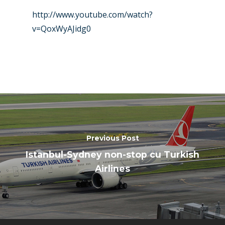
Farnborough 2024
Trip Reports
http://www.youtube.com/watch?
v=QoxWyAJidg0
Paris 2023
Marketplace
Farnborough 2022
Jobs
Dubai 2019
Contact
Paris 2019
Previous Post
Istanbul-Sydney non-stop cu Turkish
Airlines