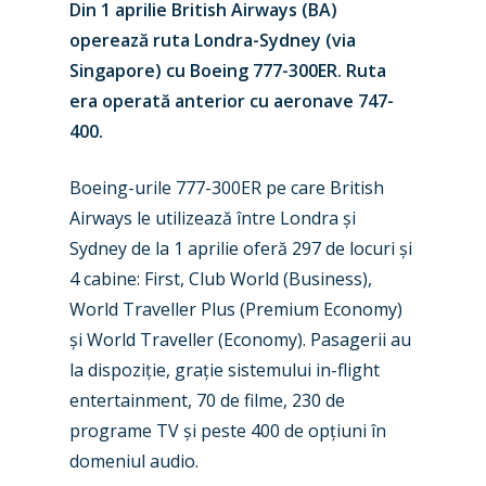
Din 1 aprilie British Airways (BA)
operează ruta Londra-Sydney (via
Singapore) cu Boeing 777-300ER. Ruta
era operată anterior cu aeronave 747-
400.
Boeing-urile 777-300ER pe care British
Airways le utilizează între Londra și
Sydney de la 1 aprilie oferă 297 de locuri și
New Routes
4 cabine: First, Club World (Business),
World Traveller Plus (Premium Economy)
Industry
și World Traveller (Economy). Pasagerii au
la dispoziție, grație sistemului in-flight
Airshows
Accidents / Incidents
entertainment, 70 de filme, 230 de
Business Jets
Dubai 2025
programe TV și peste 400 de opțiuni în
domeniul audio.
Paris 2025
Military