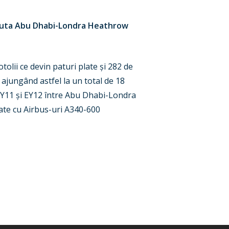
e ruta Abu Dhabi-Londra Heathrow
lii ce devin paturi plate și 282 de
 ajungând astfel la un total de 18
e EY11 și EY12 între Abu Dhabi-Londra
rate cu Airbus-uri A340-600