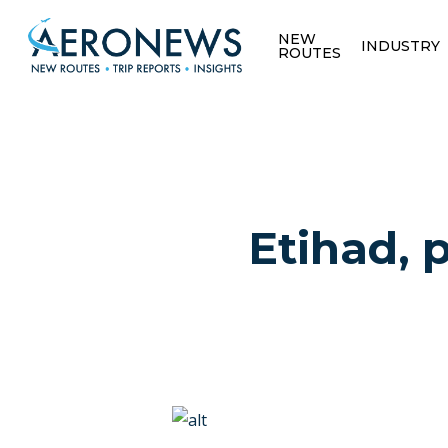
NEW
INDUSTRY
ROUTES
Etihad, 
Hit enter to search or ESC to close