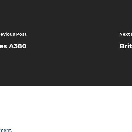
revious Post
Next 
nes A380
Bri
ment.