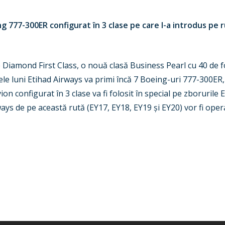
ng 777-300ER configurat în 3 clase pe care l-a introdus p
amond First Class, o nouă clasă Business Pearl cu 40 de foto
le luni Etihad Airways va primi încă 7 Boeing-uri 777-300ER,
ion configurat în 3 clase va fi folosit în special pe zboruril
rways de pe această rută (EY17, EY18, EY19 și EY20) vor fi ope