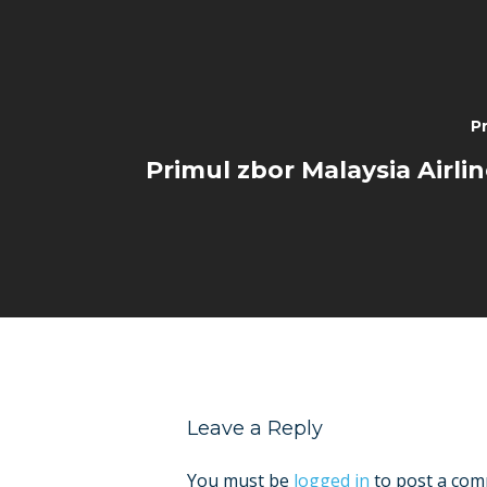
P
Primul zbor Malaysia Airli
Leave a Reply
You must be
logged in
to post a com