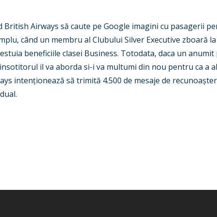
rd British Airways să caute pe Google imagini cu pasagerii pe
mplu, când un membru al Clubului Silver Executive zboară la
acestuia beneficiile clasei Business. Totodata, daca un anumit
 insotitorul il va aborda si-i va multumi din nou pentru ca a 
ays intenționează să trimită 4.500 de mesaje de recunoaștere
dual.