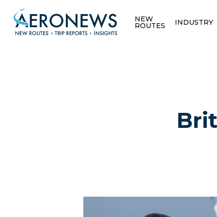
NEW
INDUSTRY
ROUTES
Bri
Hit enter to search or ESC to close