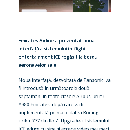
Emirates Airline a prezentat noua
interfa
ț
ă a sistemului in-flight
entertainment ICE regăsit la bordul
aeronavelor sale.
Noua interfa
ț
ă, dezvoltată de Pansonic, va
fi introdusă în următoarele două
săptămâni în toate clasele Airbus-urilor
A380 Emirates, după care va fi
implementată pe majoritatea Boeing-
New Routes
urilor 777 din flotă. Upgrade-ul sistemului
ICE aduce cu sine
ș
i ecrane video mai mari