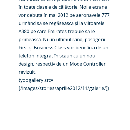
Industry
în toate clasele de călătorie. Noile ecrane
Airshows
Accidents / Incidents
vor debuta în mai 2012 pe aeronavele 777,
urmând să se regăsească
ș
i la viitoarele
Business Jets
Dubai 2025
A380 pe care Emirates trebuie să le
Paris 2025
Military
primească. Nu în ultimul rând, pasagerii
First
ș
i Business Class vor beneficia de un
Farnborough 2024
Trip Reports
telefon integrat în scaun cu un nou
Paris 2023
Marketplace
design, respectiv de un Mode Controller
revizuit.
Farnborough 2022
Jobs
{yoogallery src=
Dubai 2019
Contact
[/images/stories/aprilie2012/11/galerie/]}
Paris 2019