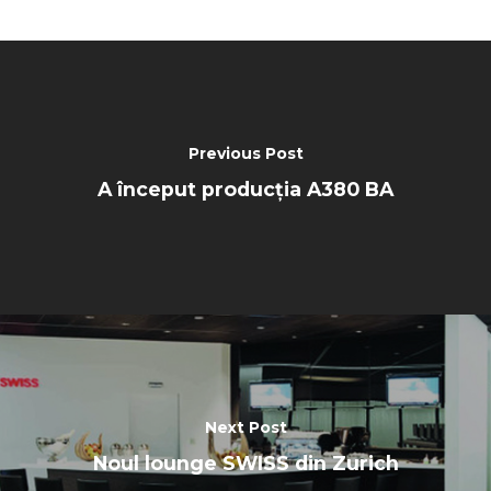
Previous Post
A început producția A380 BA
Next Post
Noul lounge SWISS din Zurich