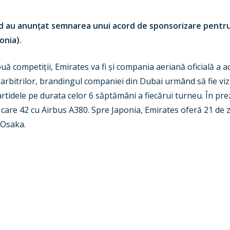
ed au anunțat semnarea unui acord de sponsorizare pentr
onia).
ouă competiții, Emirates va fi și compania aeriană oficială a 
e arbitrilor, brandingul companiei din Dubai urmând să fie vi
artidele pe durata celor 6 săptămâni a fiecărui turneu. În pr
care 42 cu Airbus A380. Spre Japonia, Emirates oferă 21 de z
 Osaka.