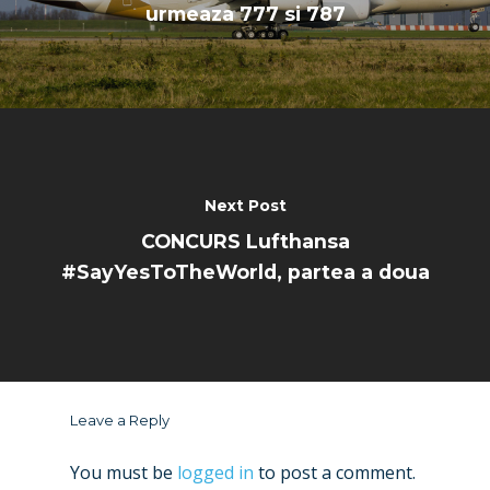
urmeaza 777 si 787
Next Post
CONCURS Lufthansa
#SayYesToTheWorld, partea a doua
Leave a Reply
You must be
logged in
to post a comment.