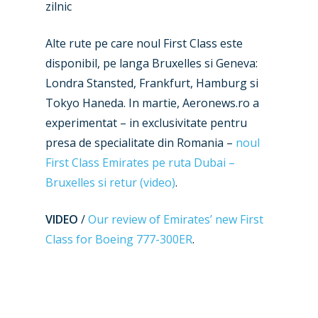
zilnic
Alte rute pe care noul First Class este
New Routes
disponibil, pe langa Bruxelles si Geneva:
Londra Stansted, Frankfurt, Hamburg si
Industry
Tokyo Haneda. In martie, Aeronews.ro a
experimentat – in exclusivitate pentru
Airshows
Accidents / Incidents
presa de specialitate din Romania –
noul
Business Jets
Dubai 2025
First Class Emirates pe ruta Dubai –
Bruxelles si retur (video)
.
Paris 2025
Military
Farnborough 2024
Trip Reports
VIDEO
/
Our review of Emirates’ new First
Class for Boeing 777-300ER
.
Paris 2023
Marketplace
Farnborough 2022
Jobs
Dubai 2019
Contact