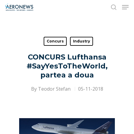
Hit enter to search or ESC to close
Concurs
Industry
CONCURS Lufthansa
#SayYesToTheWorld,
partea a doua
By
Teodor Stefan
05-11-2018