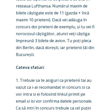
rețeaua Lufthansa. Numărul maxim de
bilete câștigate este de 11 (gazda + încă
maxim 10 prieteni). Dacă vei adăuga în
concurs doi prieteni de exemplu, și tu vei fi
norocosul câștigător, atunci veți câștiga
împreună 3 bilete de avion. Tu poți pleca
din Berlin, dacă dorești, iar prietenii tăi din
București.
New Routes
Cateva sfaturi:
Industry
1. Trebuie sa te asiguri ca prietenii tai au
Airshows
Accidents / Incidents
vazut ca i-ai recomandat in concurs si ca
Business Jets
Dubai 2025
vor intra si ei folosind linkul primit pe
email si isi vor confirma datele personale.
Paris 2025
Military
Ca să intri în concurs trebuie ca cel puțin