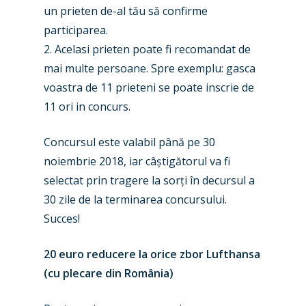
Farnborough 2024
Trip Reports
un prieten de-al tău să confirme
participarea.
Paris 2023
Marketplace
2. Acelasi prieten poate fi recomandat de
Farnborough 2022
Jobs
mai multe persoane. Spre exemplu: gasca
Dubai 2019
voastra de 11 prieteni se poate inscrie de
Contact
11 ori in concurs.
Paris 2019
Concursul este valabil până pe 30
noiembrie 2018, iar câștigătorul va fi
selectat prin tragere la sorți în decursul a
30 zile de la terminarea concursului.
Succes!
20 euro reducere la orice zbor Lufthansa
(cu plecare din România)