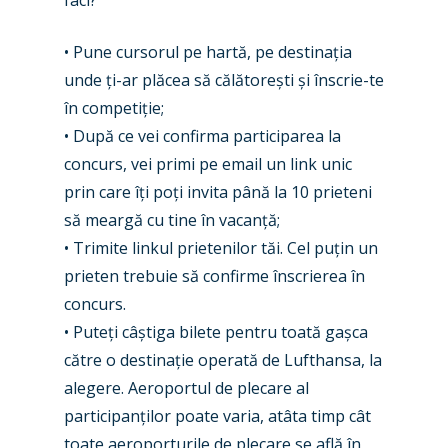
• Pune cursorul pe hartă, pe destinația
unde ți-ar plăcea să călătorești și înscrie-te
în competiție;
• După ce vei confirma participarea la
concurs, vei primi pe email un link unic
prin care îți poți invita până la 10 prieteni
să meargă cu tine în vacanță;
• Trimite linkul prietenilor tăi. Cel puțin un
prieten trebuie să confirme înscrierea în
concurs.
• Puteți câștiga bilete pentru toată gașca
către o destinație operată de Lufthansa, la
alegere. Aeroportul de plecare al
participanților poate varia, atâta timp cât
toate aeroporturile de plecare se află în