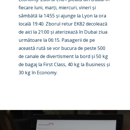
fiecare luni, marți, miercuri, vineri și
Business Jets
Dubai 2025
sâmbătă la 14:55 și ajunge la Lyon la ora
Paris 2025
Military
locală 19:40. Zborul retur EK82 decolează
de aici la 21:00 și aterizează în Dubai ziua
Farnborough 2024
Trip Reports
următoare la 06:15. Pasagerii de pe
Paris 2023
Marketplace
această rută se vor bucura de peste 500
de canale de divertisment la bord și 50 kg
Farnborough 2022
Jobs
de bagaj la First Class, 40 kg la Business și
Dubai 2019
Contact
30 kg în Economy.
Paris 2019