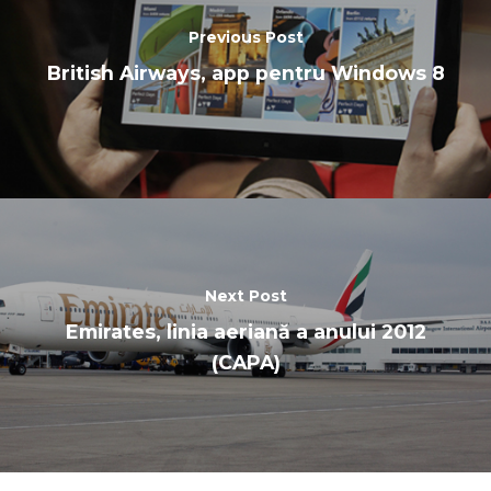
Previous Post
British Airways, app pentru Windows 8
Next Post
Emirates, linia aeriană a anului 2012
(CAPA)