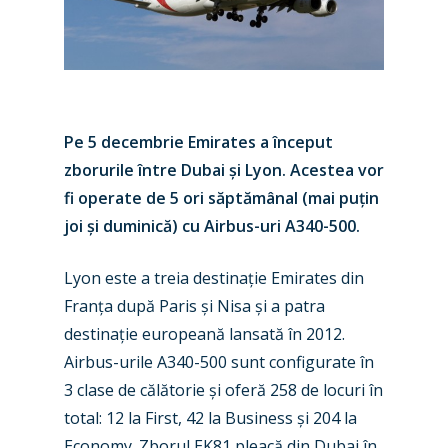
Pe 5 decembrie Emirates a început
zborurile între Dubai și Lyon. Acestea vor
fi operate de 5 ori săptămânal (mai puțin
joi și duminică) cu Airbus-uri A340-500.
Lyon este a treia destinație Emirates din
Franța după Paris și Nisa și a patra
destinație europeană lansată în 2012.
New Routes
Airbus-urile A340-500 sunt configurate în
3 clase de călătorie și oferă 258 de locuri în
Industry
total: 12 la First, 42 la Business și 204 la
Airshows
Accidents / Incidents
Economy. Zborul EK81 pleacă din Dubai în