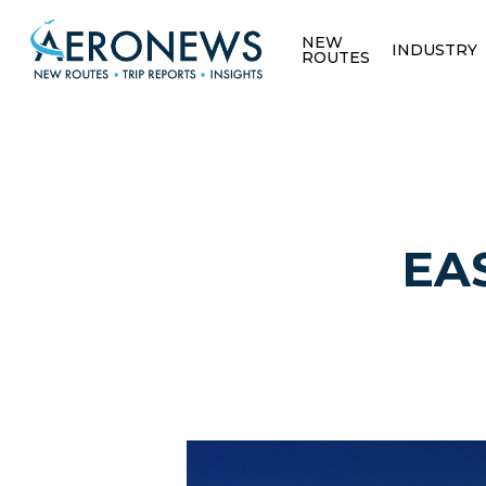
NEW
INDUSTRY
ROUTES
EAS
Hit enter to search or ESC to close