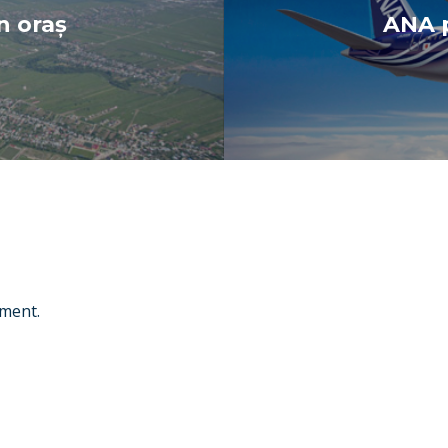
n oraș
ANA p
ment.