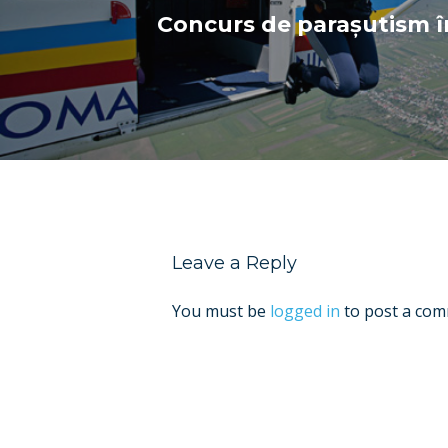
Concurs de parașutism î
Leave a Reply
You must be
logged in
to post a com