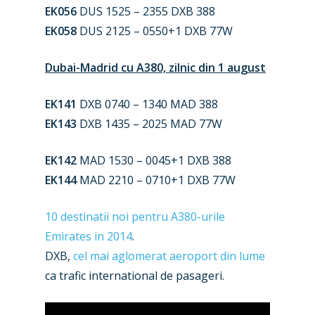
EK056
DUS 1525 – 2355 DXB 388
EK058
DUS 2125 – 0550+1 DXB 77W
Dubai-Madrid cu A380, zilnic din 1 august
New Routes
EK141
DXB 0740 – 1340 MAD 388
Industry
EK143
DXB 1435 – 2025 MAD 77W
Airshows
Accidents / Incidents
EK142
MAD 1530 – 0045+1 DXB 388
Business Jets
Dubai 2025
EK144
MAD 2210 – 0710+1 DXB 77W
Paris 2025
Military
10 destinatii noi pentru A380-urile
Farnborough 2024
Trip Reports
Emirates in 2014
.
DXB,
cel mai aglomerat aeroport din lume
Paris 2023
Marketplace
ca trafic international de pasageri.
Farnborough 2022
Jobs
Dubai 2019