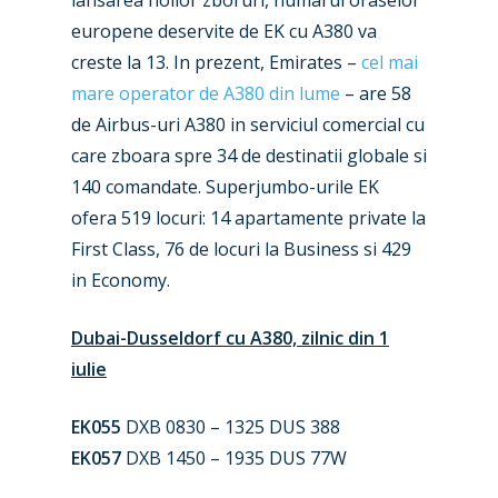
lansarea noilor zboruri, numarul oraselor
europene deservite de EK cu A380 va
creste la 13. In prezent, Emirates –
cel mai
mare operator de A380 din lume
– are 58
de Airbus-uri A380 in serviciul comercial cu
care zboara spre 34 de destinatii globale si
140 comandate. Superjumbo-urile EK
ofera 519 locuri: 14 apartamente private la
First Class, 76 de locuri la Business si 429
in Economy.
Dubai-Dusseldorf cu A380, zilnic din 1
iulie
EK055
DXB 0830 – 1325 DUS 388
EK057
DXB 1450 – 1935 DUS 77W