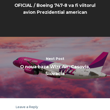
OFICIAL / Boeing 747-8 va fi viitorul
avion Prezidential american
Next Post
O noua baza Wizz Air: Casovia,
Slovacia
Leave a Reply