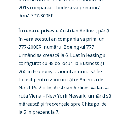
Industry
2015 compania olandeză va primi încă
două 777-300ER.
Airshows
Accidents / Incidents
Business Jets
Dubai 2025
În ceea ce privește Austrian Airlines, până
în vara acestui an compania va primi un
Paris 2025
Military
777-200ER, numărul Boeing-ul 777
Farnborough 2024
Trip Reports
urmând să crească la 6. Luat în leasing și
configurat cu 48 de locuri la Business și
Paris 2023
Marketplace
260 în Economy, avionul ar urma să fie
Farnborough 2022
Jobs
folosit pentru zboruri către America de
Nord. Pe 2 iulie, Austrian Airlines va lansa
Dubai 2019
Contact
ruta Viena – New York Newark, urmând să
Paris 2019
mărească și frecvențele spre Chicago, de
la 5 în prezent la 7.