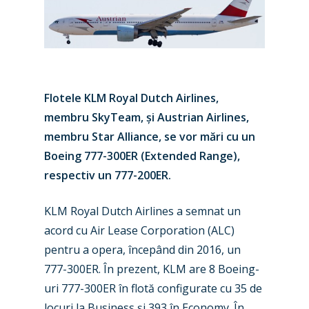
Flotele KLM Royal Dutch Airlines,
membru SkyTeam, și Austrian Airlines,
membru Star Alliance, se vor mări cu un
Boeing 777-300ER (Extended Range),
respectiv un 777-200ER.
KLM Royal Dutch Airlines a semnat un
acord cu Air Lease Corporation (ALC)
pentru a opera, începând din 2016, un
777-300ER. În prezent, KLM are 8 Boeing-
uri 777-300ER în flotă configurate cu 35 de
New Routes
locuri la Business și 393 în Economy. În