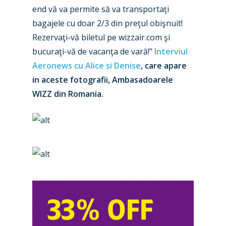
end vă va permite să va transportaţi
bagajele cu doar 2/3 din preţul obişnuit!
New Routes
Rezervaţi-vă biletul pe wizzair.com şi
Industry
bucuraţi-vă de vacanţa de vară!”
Interviul
Aeronews cu Alice si Denise
, care apare
Airshows
Accidents / Incidents
in aceste fotografii, Ambasadoarele
Business Jets
Dubai 2025
WIZZ din Romania.
Paris 2025
Military
Farnborough 2024
Trip Reports
Paris 2023
Marketplace
Farnborough 2022
Jobs
Dubai 2019
Contact
Paris 2019