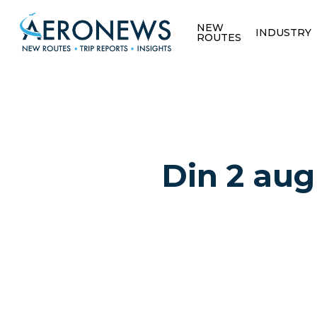
NEW
INDUSTRY
ROUTES
Din 2 aug
Hit enter to search or ESC to close