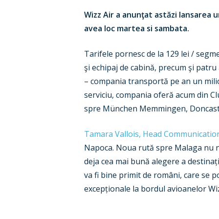
Wizz Air a anunţat astăzi lansarea u
avea loc martea si sambata.
Tarifele pornesc de la 129 lei / segme
şi echipaj de cabină, precum şi patru 
– compania transportă pe an un milio
serviciu, compania oferă acum din Clu
spre München Memmingen, Doncaster Sh
Tamara Vallois, Head Communication
Napoca. Noua rută spre Malaga nu num
deja cea mai bună alegere a destinați
va fi bine primit de români, care se p
excepționale la bordul avioanelor Wiz