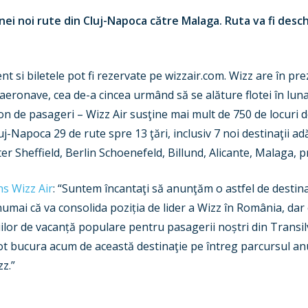
nei noi rute din Cluj-Napoca către Malaga. Ruta va fi desch
nt si biletele pot fi rezervate pe wizzair.com. Wizz are în prez
aeronave, cea de-a cincea urmând să se alăture flotei în luna i
n de pasageri – Wizz Air susţine mai mult de 750 de locuri 
j-Napoca 29 de rute spre 13 ţări, inclusiv 7 noi destinaţii ad
effield, Berlin Schoenefeld, Billund, Alicante, Malaga, pr
s Wizz Air
: “Suntem încantaţi să anunţăm o astfel de destinaț
ai că va consolida poziția de lider a Wizz în România, dar 
ilor de vacanță populare pentru pasagerii noștri din Transil
ot bucura acum de această destinaţie pe întreg parcursul anulu
z.”