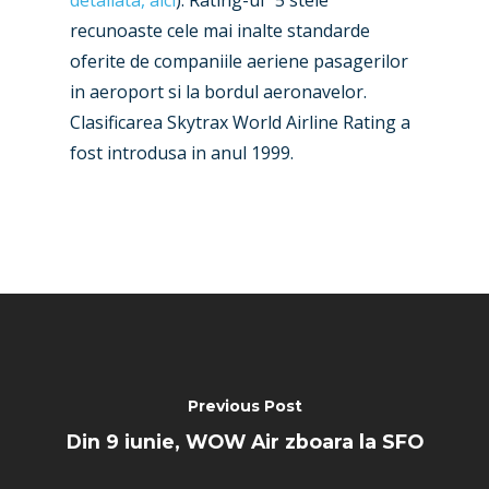
detaliata, aici
). Rating-ul “5 stele”
Paris 2025
Military
recunoaste cele mai inalte standarde
oferite de companiile aeriene pasagerilor
Farnborough 2024
Trip Reports
in aeroport si la bordul aeronavelor.
Paris 2023
Marketplace
Clasificarea Skytrax World Airline Rating a
fost introdusa in anul 1999.
Farnborough 2022
Jobs
Dubai 2019
Contact
Paris 2019
Previous Post
Din 9 iunie, WOW Air zboara la SFO