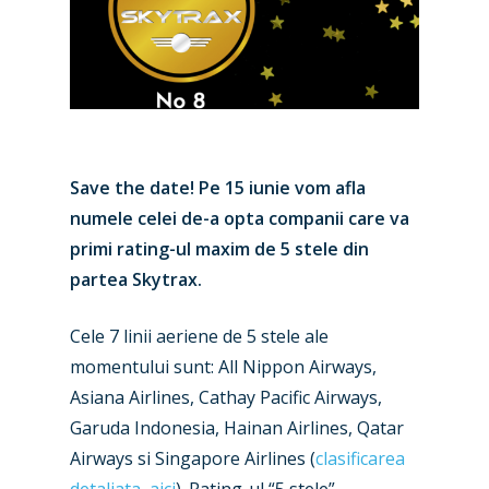
Save the date! Pe 15 iunie vom afla
numele celei de-a opta companii care va
primi rating-ul maxim de 5 stele din
partea Skytrax.
New Routes
Cele 7 linii aeriene de 5 stele ale
momentului sunt: All Nippon Airways,
Industry
Asiana Airlines, Cathay Pacific Airways,
Airshows
Accidents / Incidents
Garuda Indonesia, Hainan Airlines, Qatar
Airways si Singapore Airlines (
clasificarea
Business Jets
Dubai 2025