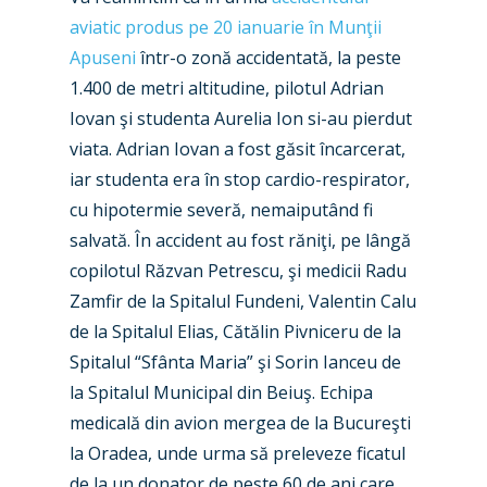
aviatic produs pe 20 ianuarie în Munţii
Apuseni
într-o zonă accidentată, la peste
1.400 de metri altitudine, pilotul Adrian
Iovan şi studenta Aurelia Ion si-au pierdut
viata. Adrian Iovan a fost găsit încarcerat,
iar studenta era în stop cardio-respirator,
cu hipotermie severă, nemaiputând fi
salvată. În accident au fost răniţi, pe lângă
copilotul Răzvan Petrescu, şi medicii Radu
Zamfir de la Spitalul Fundeni, Valentin Calu
de la Spitalul Elias, Cătălin Pivniceru de la
Spitalul “Sfânta Maria” şi Sorin Ianceu de
la Spitalul Municipal din Beiuş. Echipa
medicală din avion mergea de la Bucureşti
la Oradea, unde urma să preleveze ficatul
de la un donator de peste 60 de ani care