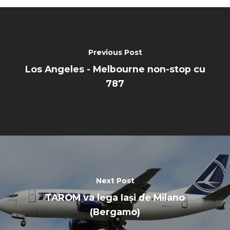
Previous Post
Los Angeles - Melbourne non-stop cu
787
Next Post
TAROM va lega Iași de Milano
(Bergamo)