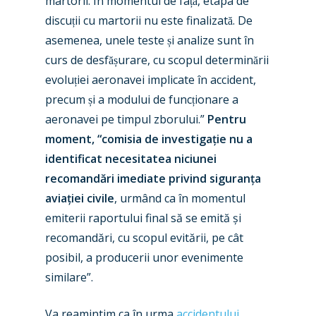
martorii. În momentul de față, etapa de
discuții cu martorii nu este finalizată. De
Industry
asemenea, unele teste și analize sunt în
Airshows
Accidents / Incidents
curs de desfășurare, cu scopul determinării
evoluției aeronavei implicate în accident,
Business Jets
Dubai 2025
precum și a modului de funcționare a
Paris 2025
Military
aeronavei pe timpul zborului.”
Pentru
moment, “comisia de investigație nu a
Farnborough 2024
Trip Reports
identificat necesitatea niciunei
Paris 2023
Marketplace
recomandări imediate privind siguranța
Farnborough 2022
aviației civile
, urmând ca în momentul
Jobs
emiterii raportului final să se emită și
Dubai 2019
Contact
recomandări, cu scopul evitării, pe cât
Paris 2019
posibil, a producerii unor evenimente
similare”.
Va reamintim ca în urma
accidentului