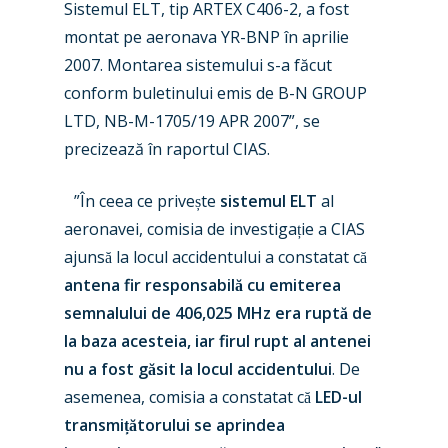
Sistemul ELT, tip ARTEX C406-2, a fost
montat pe aeronava YR-BNP în aprilie
2007. Montarea sistemului s-a făcut
conform buletinului emis de B-N GROUP
LTD, NB-M-1705/19 APR 2007”, se
precizează în raportul CIAS.
”În ceea ce privește
sistemul ELT
al
aeronavei, comisia de investigație a CIAS
ajunsă la locul accidentului a constatat că
antena fir responsabilă cu emiterea
semnalului de 406,025 MHz era ruptă de
la baza acesteia, iar firul rupt al antenei
nu a fost găsit la locul accidentului
. De
asemenea, comisia a constatat că
LED-ul
transmițătorului se aprindea