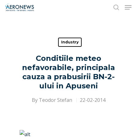
Hit enter to search or ESC to close
Industry
Conditiile meteo
nefavorabile, principala
cauza a prabusirii BN-2-
ului in Apuseni
By
Teodor Stefan
22-02-2014