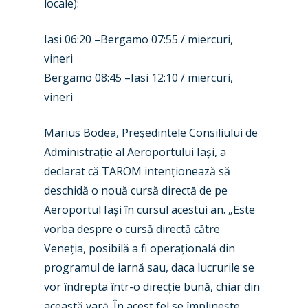
locale):
Iasi 06:20 –Bergamo 07:55 / miercuri,
vineri
Bergamo 08:45 –Iasi 12:10 / miercuri,
New Routes
vineri
Industry
Marius Bodea, Președintele Consiliului de
Airshows
Accidents / Incidents
Administrație al Aeroportului Iași, a
Business Jets
Dubai 2025
declarat că TAROM intenționează să
deschidă o nouă cursă directă de pe
Paris 2025
Military
Aeroportul Iași în cursul acestui an. „Este
Farnborough 2024
Trip Reports
vorba despre o cursă directă către
Veneția, posibilă a fi operațională din
Paris 2023
Marketplace
programul de iarnă sau, daca lucrurile se
Farnborough 2022
Jobs
vor îndrepta într-o direcție bună, chiar din
această vară. În acest fel se împlinește
Dubai 2019