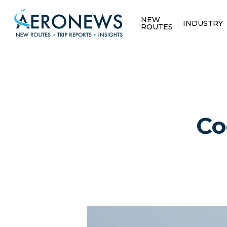
NEW
INDUSTRY
ROUTES
Co
Hit enter to search or ESC to close