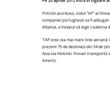
Pe 20 aprilie 2012 intră în vigoare
Potrivit acordului, codul
“
AY” al Finna
companiei portugheze va fi adăugat cu
Alliance, a început să lege Lisabona d
TAP este cea mai mare linie aeriană 
prezent 75 de destina
ț
ii din 34 de
ț
ăr
Asia via Helsinki. Finnair transportă
Americi.