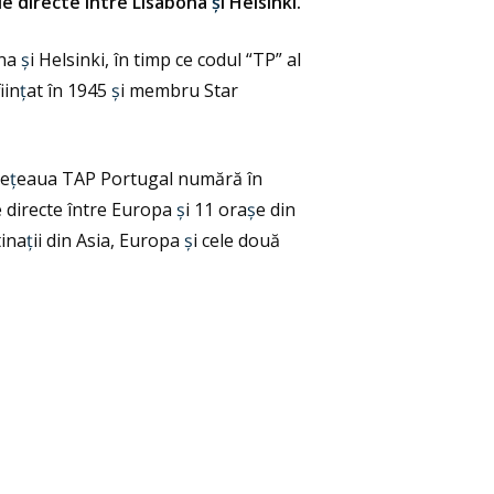
ile directe între Lisabona
ș
i Helsinki.
ona
ș
i Helsinki, în timp ce codul “TP” al
iin
ț
at în 1945
ș
i membru Star
Re
ț
eaua TAP Portugal numără în
te directe între Europa
ș
i 11 ora
ș
e din
tina
ț
ii din Asia, Europa
ș
i cele două