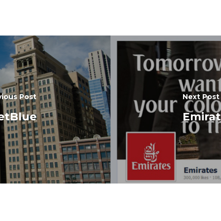
vious Post
Next Post
etBlue
Emirat