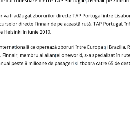
 acordul codeshare dintre TAP Portugal
ș
i Finnair pe zborur
ir va fi adăugat zborurilor directe
TAP Portugal între Lisab
rselor directe Finnair de pe această rută. TAP Portugal, înf
e Helsinki în iunie 2010.
interna
ț
ională ce operează zboruri între Europa
ș
i Brazilia. 
i. Finnair, membru al alian
ț
ei oneworld, s-a specializat în ru
 anual peste 8 milioane de pasageri
ș
i zboară către 65 de des