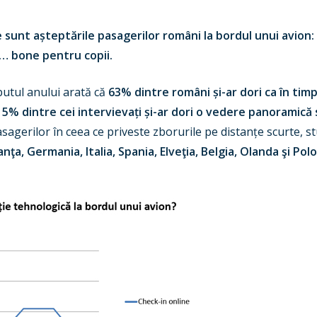
 sunt așteptările pasagerilor români la bordul unui avion: 
… bone pentru copii.
eputul anului arată că
63% dintre români și-ar dori ca în tim
5% dintre cei intervievați și-ar dori o vedere panoramică
asagerilor în ceea ce priveste zborurile pe distanțe scurte, st
nţa, Germania, Italia, Spania, Elveţia, Belgia, Olanda şi Pol