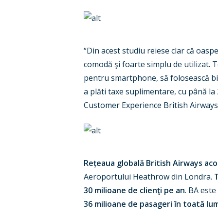
“Din acest studiu reiese clar că oaspeţ
comodă şi foarte simplu de utilizat. T
pentru smartphone, să folosească bile
a plăti taxe suplimentare, cu până l
Customer Experience British Airways
Rețeaua globală British Airways acop
Aeroportului Heathrow din Londra.
T
30 milioane de clienţi pe an
. BA este
36 milioane de pasageri în toată lu