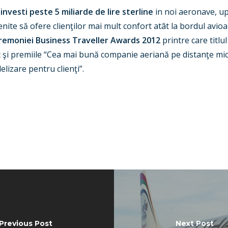
 investi peste 5 miliarde de lire sterline
in noi aeronave, up
nite să ofere clienţilor mai mult confort atât la bordul avioan
eremoniei Business Traveller Awards 2012
printre care titl
 şi premiile “Cea mai bună companie aeriană pe distanţe mici
elizare pentru clienţi”.
Previous Post
Next Post