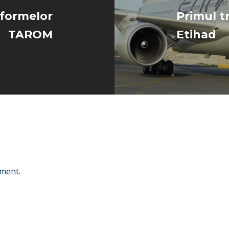
iformelor
Primul t
TAROM
Etihad
ment.