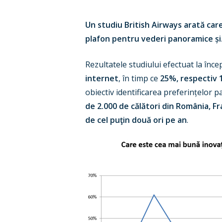
Un studiu British Airways arată care
Hit enter to search or ESC to close
plafon pentru vederi panoramice și
Rezultatele studiului efectuat la înc
internet
, în timp ce
25%, respectiv 1
obiectiv identificarea preferințelor p
de 2.000 de călători din România, Fra
de cel puţin două ori pe an
.