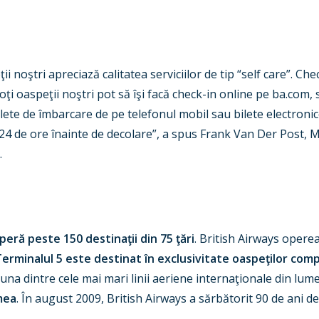
ii noştri apreciază calitatea serviciilor de tip “self care”. C
oţi oaspeţii noştri pot să îşi facă check-in online pe ba.com, 
te de îmbarcare de pe telefonul mobil sau bilete electronice ş
a 24 de ore înainte de decolare”, a spus Frank Van Der Post,
.
eră peste 150 destinaţii din 75 ţări
. British Airways opere
erminalul 5 este destinat în exclusivitate oaspeţilor comp
 una dintre cele mai mari linii aeriene internaţionale din lum
mea
. În august 2009, British Airways a sărbătorit 90 de ani de 