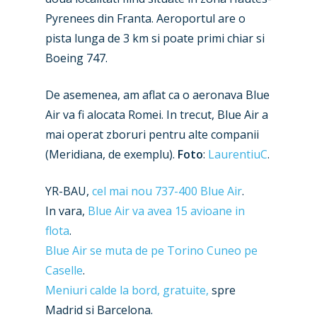
Pyrenees din Franta. Aeroportul are o
New Routes
pista lunga de 3 km si poate primi chiar si
Industry
Boeing 747.
Airshows
Accidents / Incidents
De asemenea, am aflat ca o aeronava Blue
Business Jets
Dubai 2025
Air va fi alocata Romei. In trecut, Blue Air a
mai operat zboruri pentru alte companii
Paris 2025
Military
(Meridiana, de exemplu).
Foto
:
LaurentiuC
.
Farnborough 2024
Trip Reports
YR-BAU,
cel mai nou 737-400 Blue Air
.
Paris 2023
Marketplace
In vara,
Blue Air va avea 15 avioane in
Farnborough 2022
flota
.
Jobs
Blue Air se muta de pe Torino Cuneo pe
Dubai 2019
Contact
Caselle
.
Paris 2019
Meniuri calde la bord, gratuite,
spre
Madrid si Barcelona.