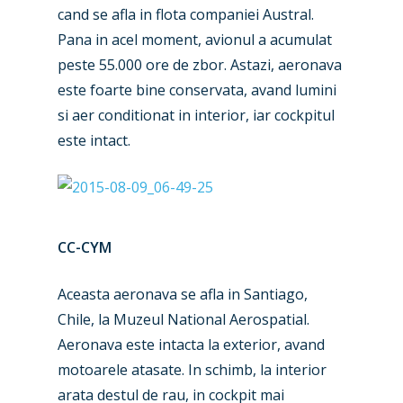
Marketplace
cand se afla in flota companiei Austral.
Farnborough 2022
Jobs
Pana in acel moment, avionul a acumulat
peste 55.000 ore de zbor. Astazi, aeronava
Dubai 2019
Contact
este foarte bine conservata, avand lumini
Paris 2019
si aer conditionat in interior, iar cockpitul
este intact.
CC-CYM
Aceasta aeronava se afla in Santiago,
Chile, la Muzeul National Aerospatial.
Aeronava este intacta la exterior, avand
motoarele atasate. In schimb, la interior
arata destul de rau, in cockpit mai