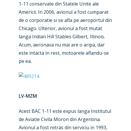
1-11 conservate din Statele Unite ale
Americii. In 2006, avionul a fost cumparat
de o corporatie si se afla pe aeroportul din
Chicago. Ulterior, avionul a fost mutat
langa Indian Hill Stables Gilbert, Illinois.
Acum, aeronava nu mai are o aripa, dar
este intacta in rest, motoarele aflandu-se
New Routes
pe ea.
Industry
Airshows
Accidents / Incidents
Business Jets
Dubai 2025
LV-MZM
Paris 2025
Military
Acest BAC 1-11 este expus langa Institutul
Farnborough 2024
Trip Reports
de Aviatie Civila Moron din Argentina.
Avionul a fost retras din serviciu in 1993,
Paris 2023