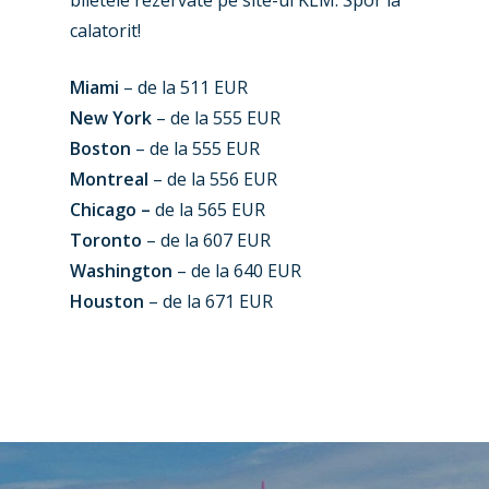
biletele rezervate pe site-ul KLM. Spor la
Airshows
Accidents / Incidents
calatorit!
Business Jets
Dubai 2025
Miami
– de la 511 EUR
Paris 2025
Military
New York
– de la 555 EUR
Farnborough 2024
Trip Reports
Boston
– de la 555 EUR
Montreal
– de la 556 EUR
Paris 2023
Marketplace
Chicago –
de la 565 EUR
Farnborough 2022
Jobs
Toronto
– de la 607 EUR
Washington
– de la 640 EUR
Dubai 2019
Contact
Houston
– de la 671 EUR
Paris 2019