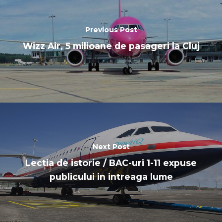
Previous Post
Wizz Air, 5 milioane de pasageri la Cluj
Next Post
Lectia de istorie / BAC-uri 1-11 expuse
publicului in intreaga lume