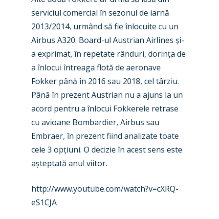
serviciul comercial în sezonul de iarnă
Industry
2013/2014, urmând să fie înlocuite cu un
Airshows
Accidents / Incidents
Airbus A320. Board-ul Austrian Airlines și-
a exprimat, în repetate rânduri, dorința de
Business Jets
Dubai 2025
a înlocui întreaga flotă de aeronave
Paris 2025
Military
Fokker până în 2016 sau 2018, cel târziu.
Până în prezent Austrian nu a ajuns la un
Farnborough 2024
Trip Reports
acord pentru a înlocui Fokkerele retrase
Paris 2023
Marketplace
cu avioane Bombardier, Airbus sau
Farnborough 2022
Embraer, în prezent fiind analizate toate
Jobs
cele 3 opțiuni. O decizie în acest sens este
Dubai 2019
Contact
așteptată anul viitor.
Paris 2019
http://www.youtube.com/watch?v=cXRQ-
eS1CJA