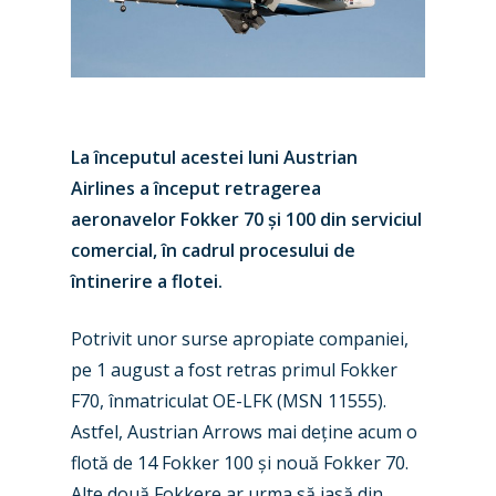
La începutul acestei luni Austrian
Airlines a început retragerea
aeronavelor Fokker 70 și 100 din serviciul
comercial, în cadrul procesului de
întinerire a flotei.
Potrivit unor surse apropiate companiei,
pe 1 august a fost retras primul Fokker
F70, înmatriculat OE-LFK (MSN 11555).
Astfel, Austrian Arrows mai deține acum o
flotă de 14 Fokker 100 și nouă Fokker 70.
New Routes
Alte două Fokkere ar urma să iasă din