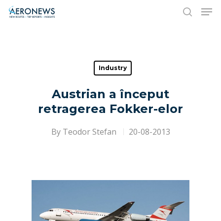
Hit enter to search or ESC to close
Industry
Austrian a început
retragerea Fokker-elor
By
Teodor Stefan
20-08-2013