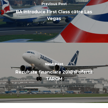
Previous Post
BA introduce First Class către Las
Vegas
Next Post
Rezultate financiare 2010 și ofertă
TAROM