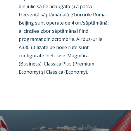
din iulie să fie adăugată
ș
i a patra
Business Jets
Dubai 2025
frecven
ț
ă săptămânală. Zborurile Roma-
Paris 2025
Military
Beijing sunt operate de 4 ori/săptămână,
al cincilea zbor săptămânal fiind
Farnborough 2024
Trip Reports
progr
amat din octombrie. Airbus-urile
Paris 2023
Marketplace
A330 utilizate pe noile rute sunt
configurate în 3 clase: Magnifica
Farnborough 2022
Jobs
(Business), Classica Plus (Premium
Dubai 2019
Economy)
ș
i
Classica (Economy).
Contact
Paris 2019