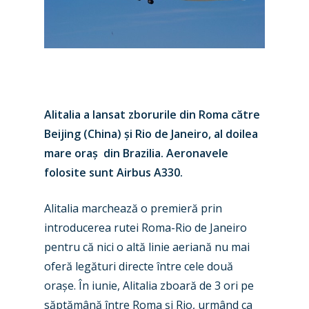
Alitalia a lansat zborurile din Roma către
Beijing (China)
ș
i Rio de Janeiro, al doilea
mare ora
ș
din Brazilia. Aeronavele
folosite sunt Airbus A330.
Alitalia marchează o premieră prin
introducerea rutei Roma-Rio de Janeiro
New Routes
pentru că nici o altă linie aeriană nu mai
oferă legături directe între cele două
Industry
ora
ș
e. În iunie, Alitalia zboară de 3 ori pe
Airshows
Accidents / Incidents
săptămână între Roma
ș
i Rio, urmând ca