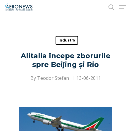
Hit enter to search or ESC to close
Industry
Alitalia începe zborurile
spre Beijing și Rio
By
Teodor Stefan
13-06-2011